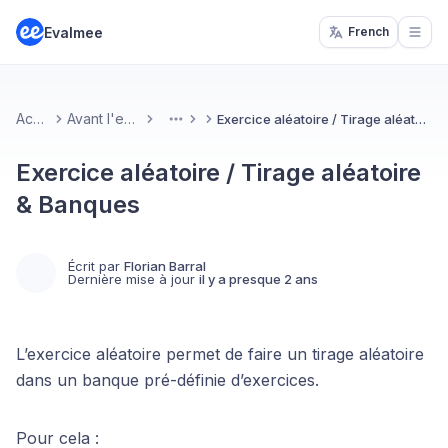
Evalmee
French
Open
Accueil
Avant l'examen
Exercice aléatoire / Tirage aléatoire & Banques
More
Exercice aléatoire / Tirage aléatoire
& Banques
Écrit par
Florian Barral
Dernière mise à jour
il y a presque 2 ans
L’exercice aléatoire permet de faire un tirage aléatoire
dans un banque pré-définie d’exercices.
Pour cela :