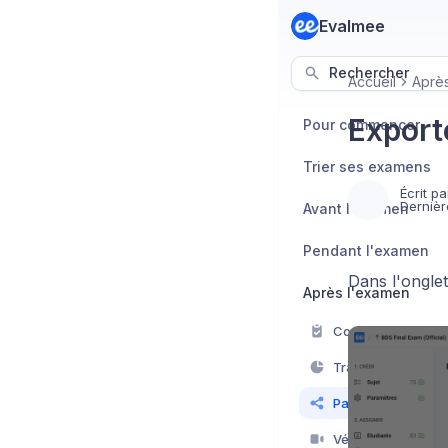
Evalmee
Rechercher
Accueil
Aprè
Exporte
Pour commencer
Trier ses examens
Écrit pa
Dernièr
Avant l'examen
Pendant l'examen
Dans l'ongle
Après l'examen
Corriger
Traiter les résultat
Partager les notes
Vérifier la télésurv