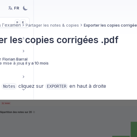
FR
K
⌘
s l'examen
Partager les notes & copies
Exporter les copies corrigée
r les copies corrigées .pdf
r
Florian Barral
e mise à jour
il y a 10 mois
t
cliquez sur
en haut à droite
Notes
EXPORTER
s
 & copies
eillance