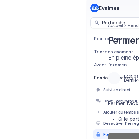
Evalmee
Rechercher
Accueil
Pend
Fermer
Pour commencer
Trier ses examens
En pleine é
Avant l'examen
Écrit pa
Pendant l'examen
Dernièr
Suivi en direct
Fermer l’acc
Si le par