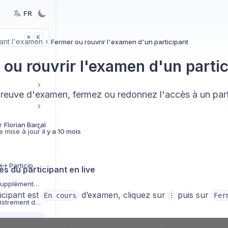
FR
K
⌘
ant l'examen
Fermer ou rouvrir l'examen d'un participant
 ou rouvrir l'examen d'un parti
preuve d'examen, fermez ou redonnez l'accès à un part
r
Florian Barral
e mise à jour
il y a 10 mois
Chat Examinateur <-> Participants
ès du participant en live
Ajouter du temps supplémentaire
ticipant est
d’examen, cliquez sur
puis sur
En cours
⁝
Fer
Désactiver l'enregistrement d'écran pour un participant
Fermer ou rouvrir l'examen d'un participant