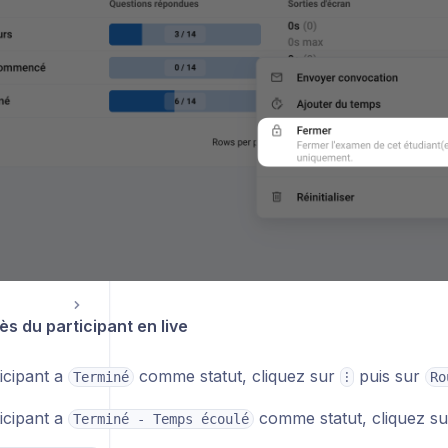
Réinitialiser l'examen d'un participant
amen complet
Support : live chat, hotline & astreintes
ès du participant en live
ticipant a
comme statut, cliquez sur
puis sur
Terminé
⁝
Ro
ticipant a
comme statut, cliquez s
Terminé - Temps écoulé